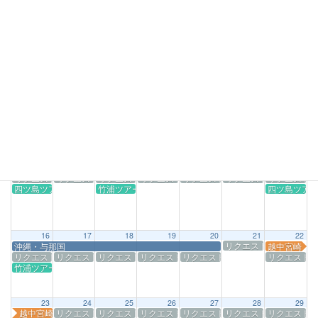
日
月
火
水
木
金
土
1
リクエスト
四ツ島ツア
竹浦ツアー
2
3
4
5
6
7
8
リクエスト受付
リクエスト受付
リクエスト受付
リクエスト受付
リクエスト受付
リクエスト受付
リクエスト
指ヶ浜BBQ
由良ツアー
9
10
11
12
13
14
15
リクエスト受付
リクエスト受付
リクエスト受付
リクエスト受付
リクエスト受付
リクエスト受付
リクエスト
四ツ島ツアー
竹浦ツアー
四ツ島ツア
16
17
18
19
20
21
22
リクエスト受付
沖縄・与那国
越中宮崎＆
リクエスト受付
リクエスト受付
リクエスト受付
リクエスト受付
リクエスト受付
リクエスト
竹浦ツアー
23
24
25
26
27
28
29
越中宮崎＆市振ヒスイ探し
リクエスト受付
リクエスト受付
リクエスト受付
リクエスト受付
リクエスト受付
リクエスト