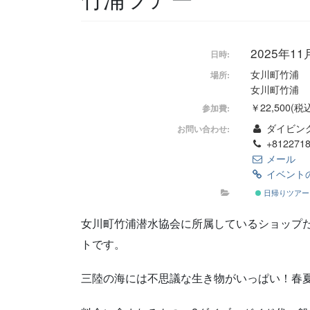
2025年1
日時:
女川町竹浦
場所:
女川町竹浦
￥22,500(税
参加費:
ダイビン
お問い合わせ:
+8122718
メール
イベント
日帰りツアー
女川町竹浦潜水協会に所属しているショップ
トです。
三陸の海には不思議な生き物がいっぱい！春