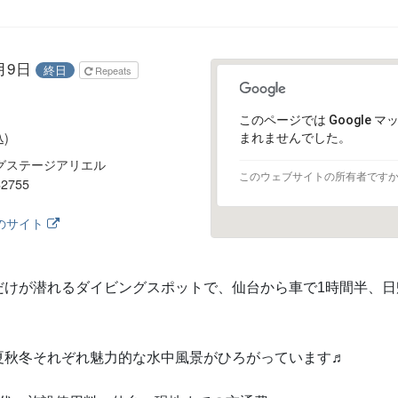
1月9日
終日
Repeats
このページでは Google 
込)
まれませんでした。
グステージアリエル
このウェブサイトの所有者です
2755
のサイト
だけが潜れるダイビングスポットで、仙台から車で1時間半、
夏秋冬それぞれ魅力的な水中風景がひろがっています♬