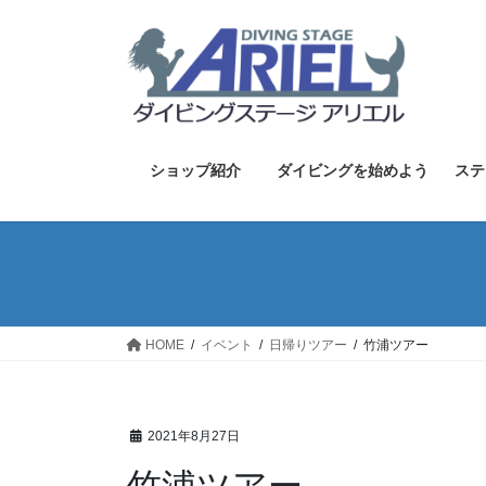
コ
ナ
ン
ビ
テ
ゲ
ン
ー
ツ
シ
へ
ョ
ス
ン
ショップ紹介
ダイビングを始めよう
ステ
キ
に
ッ
移
プ
動
HOME
イベント
日帰りツアー
竹浦ツアー
2021年8月27日
竹浦ツアー