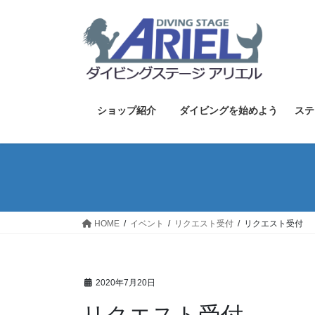
コ
ナ
ン
ビ
テ
ゲ
ン
ー
ツ
シ
へ
ョ
ス
ン
ショップ紹介
ダイビングを始めよう
ステ
キ
に
ッ
移
プ
動
HOME
イベント
リクエスト受付
リクエスト受付
2020年7月20日
リクエスト受付