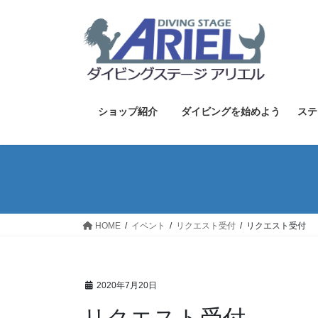
コ
ナ
ン
ビ
テ
ゲ
ン
ー
ツ
シ
へ
ョ
ス
ン
ショップ紹介
ダイビングを始めよう
ステ
キ
に
ッ
移
プ
動
HOME
イベント
リクエスト受付
リクエスト受付
2020年7月20日
リクエスト受付