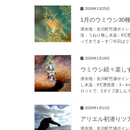
2026年1月25日
1月のウミウシ30
潜水地：女川町竹浦ポイン
況：うねり無し水温：8℃透
ってきてま～す♡今日はリサ
2026年1月18日
ウミウシ続々楽し
潜水地：女川町竹浦ポイン
し水温：9℃透視度：3～
ロットで、2ダイブ楽しんでき
2026年1月12日
アリエル初潜りツ
潜水地：女川町竹浦ポイン