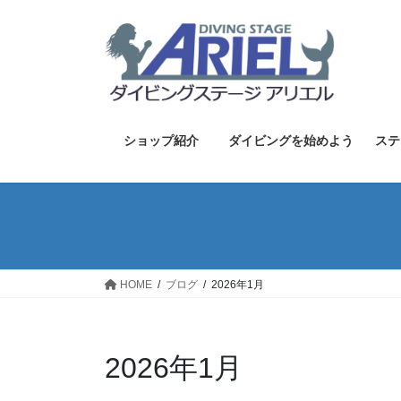
コ
ナ
ン
ビ
テ
ゲ
ン
ー
ツ
シ
へ
ョ
ス
ン
ショップ紹介
ダイビングを始めよう
ステ
キ
に
ッ
移
プ
動
HOME
ブログ
2026年1月
2026年1月