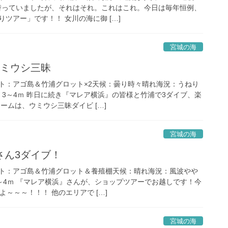
日潜っていましたが、それはそれ。これはこれ。今日は毎年恒例、
ツアー」です！！ 女川の海に御 […]
宮城の海
ウミウシ三昧
ト：アゴ島＆竹浦グロット×2天候：曇り時々晴れ海況：うねり
：3～4ｍ 昨日に続き『マレア横浜』の皆様と竹浦で3ダイブ、楽
ームは、ウミウシ三昧ダイビ […]
宮城の海
さん3ダイブ！
ト：アゴ島＆竹浦グロット＆養殖棚天候：晴れ海況：風波やや
3～4ｍ 『マレア横浜』さんが、ショップツアーでお越しです！今
よ～～～！！！ 他のエリアで […]
宮城の海