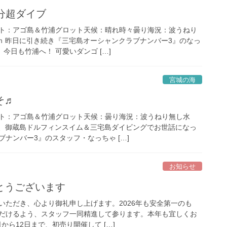
分超ダイブ
ト：アゴ島＆竹浦グロット天候：晴れ時々曇り海況：波うねり
3ｍ 昨日に引き続き『三宅島オーシャンクラブナンバー3』のなっ
今日も竹浦へ！ 可愛いダンゴ […]
宮城の海
そ♬
ト：アゴ島＆竹浦グロット天候：曇り海況：波うねり無し水
去年、御蔵島ドルフィンスイム＆三宅島ダイビングでお世話になっ
ナンバー3』のスタッフ・なっちゃ […]
お知らせ
とうございます
いただき、心より御礼申し上げます。2026年も安全第一のも
だけるよう、スタッフ一同精進して参ります。本年も宜しくお
から12日まで、初売り開催して […]