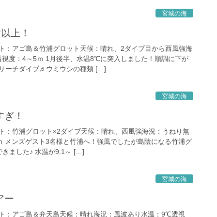
宮城の海
種以上！
ト：アゴ島＆竹浦グロット天候：晴れ、2ダイブ目から西風強海
視度：4～5ｍ 1月後半、水温8℃に突入しました！順調に下が
ーチダイブ♬ウミウシの種類 […]
宮城の海
すぎ！
ト：竹浦グロット×2ダイブ天候：晴れ、西風強海況：うねり無
4ｍ メンズゲスト3名様と竹浦へ！強風でしたが島陰になる竹浦グ
ました♪ 水温が9.1～ […]
宮城の海
アー
ト：アゴ島＆弁天島天候：晴れ海況：風波あり水温：9℃透視