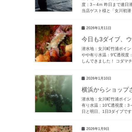
度：3～4ｍ 昨日まで連
当店ゲスト様と「女川初潜り
2026年1月11日
今日も3ダイブ、
潜水地：女川町竹浦ポイン
やや有り水温：9℃透視度
しんできました！ コダマチ
2026年1月10日
横浜からショップ
潜水地：女川町竹浦ポイン
有り水温：10℃透視度：
日と明日、1日3ダイブです
2026年1月9日