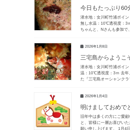
今日もたっぷり60
潜水地：女川町竹浦ポイン
無し水温：10℃透視度：
ちゃんと、Nさんも参加で、
2026年1月8日
三宅島からようこ
潜水地：女川町竹浦ポイン
温：10℃透視度：3ｍ 
た『三宅島オーシャンクラブ
2026年1月4日
明けましておめで
旧年中は多くの方にご愛顧
と、皆様に一層お喜びいた
願い申し上げます。 1月4日