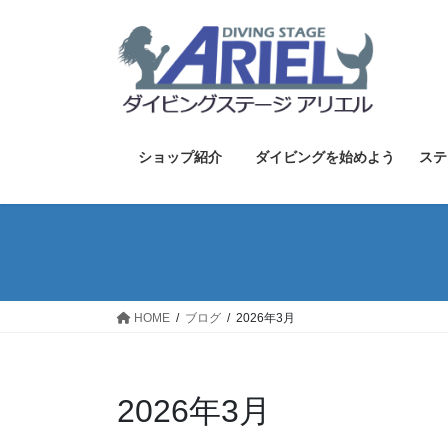
コ
ナ
ン
ビ
テ
ゲ
ン
ー
ツ
シ
へ
ョ
ス
ン
ショップ紹介
ダイビングを始めよう
ステ
キ
に
ッ
移
プ
動
HOME
ブログ
2026年3月
2026年3月