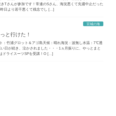
き続きTさんが参加です！常連のSさん、海況悪くて先週中止だった
昨日より若干悪くて残念でし […]
宮城の海
やっと行けた！
ト：竹浦グロット＆アゴ島天候：晴れ海況：波無し水温：7℃透
況悪い日が続き、泣かされました・・・1ヵ月振りに、やっとまと
ドライスーツSPを受講！O […]