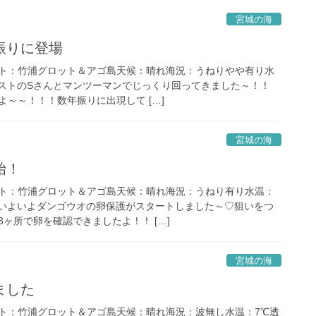
宮城の海
振りに登場
ト：竹浦グロット＆アゴ島天候：晴れ海況：うねりやや有り水
 ゲストのSさんとマンツーマンでじっくり回ってきました～！！
～～！！！数年振りに出現して […]
宮城の海
始！
ト：竹浦グロット＆アゴ島天候：晴れ海況：うねり有り水温：
季もいよいよダンゴウオの卵保護がスタートしました～♡狙いをつ
ヶ所で卵を確認できましたよ！！ […]
宮城の海
ました
ト：竹浦グロット＆アゴ島天候：晴れ海況：波無し水温：7℃透