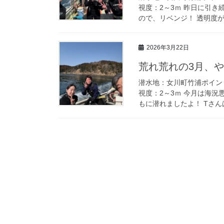
視度：2～3ｍ 昨日に引
ので、リベンジ！ 透明度が
2026年3月22日
荒れ荒れの3月、
潜水地：女川町竹浦ポイン
視度：2～3ｍ 今月は海
もに潜れましたよ！ Tさんは