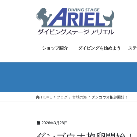
コ
ナ
ン
ビ
テ
ゲ
ン
ー
ツ
シ
へ
ョ
ス
ン
ショップ紹介
ダイビングを始めよう
ステ
キ
に
ッ
移
プ
動
HOME
ブログ
宮城の海
ダンゴウオ抱卵開始！
2026年3月28日
ダンゴウオ抱卵開始！