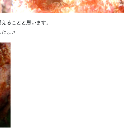
増えることと思います。
したよ♬
！