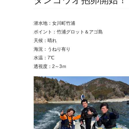
潜水地：女川町竹浦
ポイント：竹浦グロット＆アゴ島
天候：晴れ
海況：うねり有り
水温：7℃
透視度：2～3ｍ